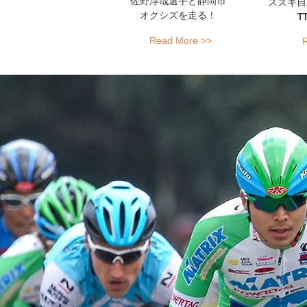
佐野淳哉選手と静岡市
スズキ自
オクシズを走る！
​
Read More >>