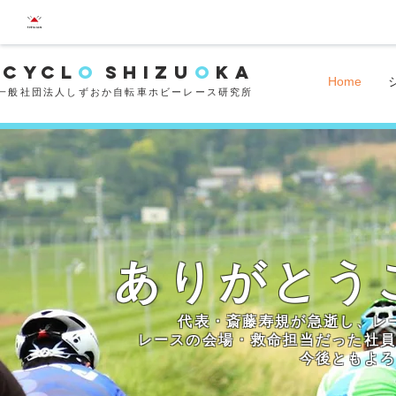
CYCL
O
SHIZU
O
K
A
Home
一般社団法人しずおか自転車ホビーレース研究所
ありがとう
代表・斎藤寿規が急逝し、レ
レースの会場・救命担当だった​社
今後ともよ